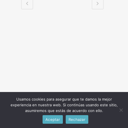
Usamos cookies para asegurar que te damos la mejor
experiencia en nuestra web. Si continúas usando este sitio,
asumiremos que estás de acuerdo con ello.
Avís Legal
.
Privacitat
.
Cookies
. Design by
Agencia Marketing Digital
Aceptar
Rechazar
Ingenium.Marketing